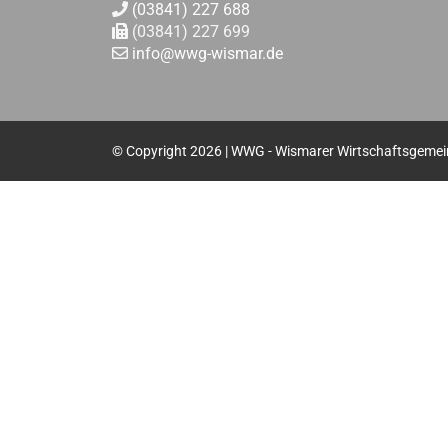
(03841) 227 688
(03841) 227 699
info@wwg-wismar.de
© Copyright
2026 | WWG - Wismarer Wirtschaftsgemein